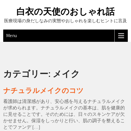
Skip
to
白衣の天使のおしゃれ話
content
医療現場の身だしなみの実態やおしゃれを楽しむヒントに言及
Menu
カテゴリー:
メイク
ナチュラルメイクのコツ
看護師は清潔感があり、安心感を与えるナチュラルメイク
が求められます。ナチュラルメイクの基本は、肌を健康的
に見せることです。そのためには、日々のスキンケアが欠
かせません。保湿をしっかりと行い、肌の調子を整えるこ
とでファンデ […]