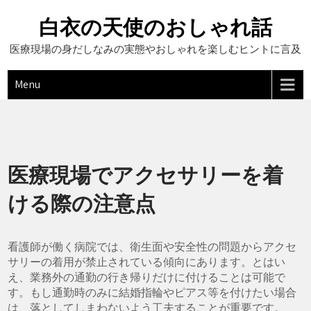
Skip
to
白衣の天使のおしゃれ話
content
医療現場の身だしなみの実態やおしゃれを楽しむヒントに言及
Menu
医療現場でアクセサリーを着
ける際の注意点
看護師が働く病院では、衛生面や安全性の問題からアクセ
サリーの着用が禁止されている傾向にあります。とはい
え、業務外の通勤の行き帰りだけに付けることは可能で
す。もし通勤時のみに結婚指輪やピアス等を付けたい場合
は、落としてしまわないよう工夫することが重要です。