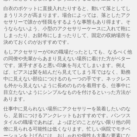
白衣のポケットに直接入れたりすると、動いて落としてし
まうリスクが高まります。場合によっては、落としたアク
セサリーで誰かが怪我をするような事態もあり得ます。そ
うならないよう、小型のアクセサリーケースに入れて鞄に
しまったり、お財布にしまったりして、固定の収納場所を
決めておくのがおすすめです。
もしアクセサリーがOKの職場だったとしても、なるべく他
の同僚や先輩からあまり見えない場所に着けた方がベター
です。派手すぎると悪い印象を与えてしまいます。例え
ば、ピアスは髪を結んだら見えてしまう耳ではなく、勤務
中に見えない部位につけるのも一つの手です。ネックレス
も外から見えないように長めのものを着用する、仕事中に
目立たないようにシンプルなものを付けるといった方法が
あります。
仕事中に見られない場所にアクセサリーを装着したいのな
ら、足首につけるアンクレットもおすすめです。パンツス
タイルの職場であれば、よっぽどのことがない限り他の同
僚に見られる可能性は低くなります。忙しい病院でモチベ
ーションを上げるには、おしゃれや個性も大事な要素にな